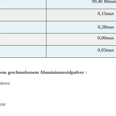
3
99,40 Minut
0,15max
0,28max
3
0,06max
0,03max
ßem geschmolzenem Aluminiumoxidpulver
:
lieren
rial