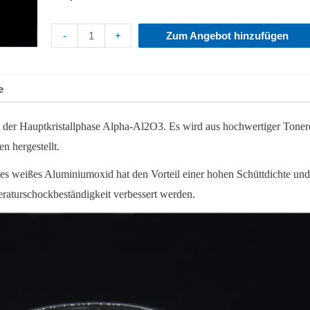
-
+
Zum Angebot hinzufügen
e
 der Hauptkristallphase Alpha-Al2O3. Es wird aus hochwertiger Tone
n hergestellt.
tes weißes Aluminiumoxid hat den
Vorteil einer hohen Schüttdichte un
eraturschockbeständigkeit verbessert werden.