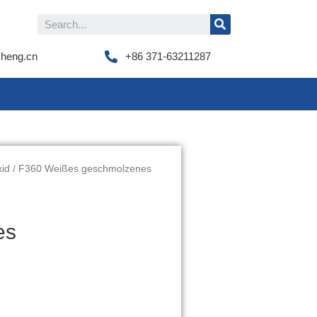
cheng.cn
+86 371-63211287
xid
/ F360 Weißes geschmolzenes
es