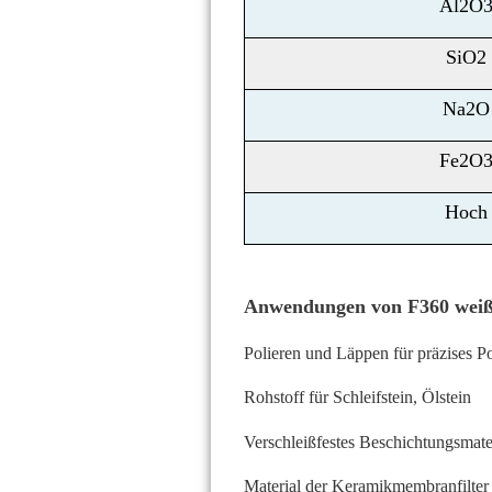
Al2O
SiO2
Na2O
Fe2O
Hoch
Anwendungen von
F360 wei
Polieren und Läppen für präzises Po
Rohstoff für Schleifstein, Ölstein
Verschleißfestes Beschichtungsmate
Material der Keramikmembranfilter