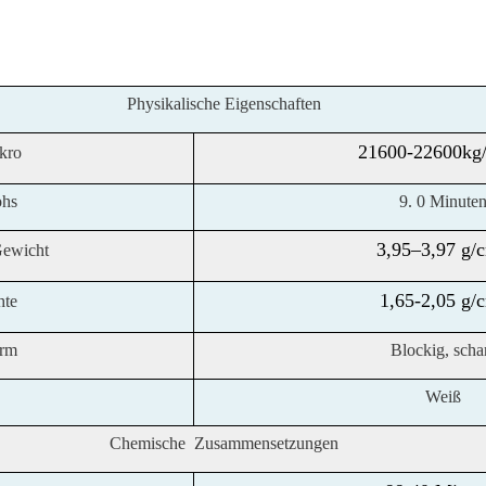
Physikalische Eigenschaften
21600-22600k
kro
ohs
9.
0 Minute
3,95–3,97 g/
Gewicht
1,65-2,05 g/
hte
orm
Blockig, scha
Weiß
Chemische
Zusammensetzungen