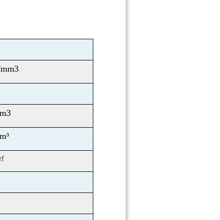
g/mm3
n
cm3
cm³
rf