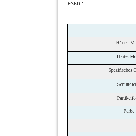
F360
:
Härte:
Mi
Härte: M
Spezifisches 
Schüttdic
Partikelf
Farbe